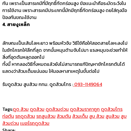
กัน เพราะเป็นสารเคมีที่มีฤทธิ์กัดกร่อนสูง ข้อเเนะนำคือระมัดระวังใน
การใช้งาน เพราะสารเคมีประเภทนี้มักมีฤทธิ์กัดกร่อนสูง ดยใส่ถุงมือ
ป้องกันขณะใช้งาน
4. สายงูเหล็ก
ลักษณะเป็นเส้นโลหะยาว พร้อมหัวจับ วิธีใช้คือให้สอดสายโลหะลงไป
ในชักโครกให้ลึกที่สุด จากนั้นหมุนด้ามจับไปมา แรงหมุนจะช่วยทำให้
สิ่งที่อุดตันหลุดออกไป
ทั้งนี้ หากลองวิธีทั้งหมดแล้วยังไม่สามารถแก้ปัญหาชักโครกตันได้
แสดงว่าส้วมเต็มแน่นอน ให้มองหาสาเหตุในขั้นต่อไป
รับดูดส้วม สูบส้วม กทม. ดูดส้วมโทร :
093-1149064
Tags:
ดูด ส้วม
ดูดส้วม
ดูดส้วมด่วน
ดูดส้วมราคาถูก
ดูดส้วมโทร
ท่อตัน
รถดูดส้วม
รถสูบส้วม
ส้วมตัน
ส้วมเต็ม
สูบ ส้วม
สูบส้วม
สูบ
ส้วมด่วน
เบอร์รถดูดส้วม
Share: