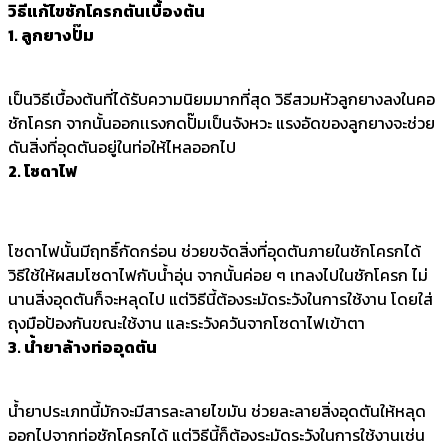
วิธีแก้ไขชักโครกตันเบื้องต้น
1. ลูกยางปั๊ม
เป็นวิธีเบื้องต้นที่ได้รับความนิยมมากที่สุด วิธีสวมหัวลูกยางลงในคอ
ชักโครก จากนั้นออกเเรงกดปั๊มเป็นจังหวะ แรงอัดของลูกยางจะช่วย
ดันสิ่งที่อุดตันอยู่ในท่อให้ไหลออกไป
2. โซดาไฟ
โซดาไฟนั้นมีฤทธิ์กัดกร่อน ช่วยขจัดสิ่งที่อุดตันภายในชักโครกได้
วิธีใช้ให้ผสมโซดาไฟกับน้ำอุ่น จากนั้นค่อย ๆ เทลงไปในชักโครก ไม่
นานสิ่งอุดตันก็จะหลุดไป แต่วิธีนี้ต้องระมัดระวังในการใช้งาน โดยใส่
ถุงมือป้องกันขณะใช้งาน และระวังควันจากโซดาไฟเข้าตา
3. น้ำยาล้างท่ออุดตัน
น้ำยาประเภทนี้มักจะมีสารละลายไขมัน ช่วยละลายสิ่งอุดตันให้หลุด
ออกไปจากท่อชักโครกได้ แต่วิธีนี้ก็ต้องระมัดระวังในการใช้งานเช่น