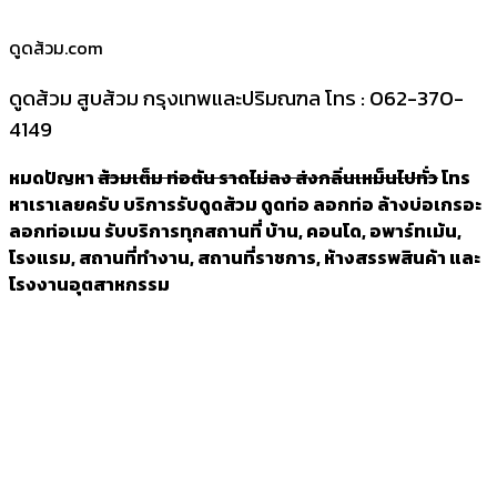
ดูดส้วม.com
ดูดส้วม สูบส้วม กรุงเทพและปริมณฑล โทร : 062-370-
4149
หมดปัญหา
ส้วมเต็ม ท่อตัน ราดไม่ลง ส่งกลิ่นเหม็นไปทั่ว
โทร
หาเราเลยครับ บริการรับดูดส้วม ดูดท่อ ลอกท่อ ล้างบ่อเกรอะ
ลอกท่อเมน รับบริการทุกสถานที่ บ้าน, คอนโด, อพาร์ทเม้น,
โรงแรม, สถานที่ทำงาน, สถานที่ราชการ, ห้างสรรพสินค้า และ
โรงงานอุตสาหกรรม