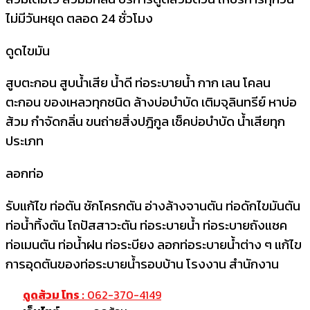
ไม่มีวันหยุด ตลอด 24 ชั่วโมง
ดูดไขมัน
สูบตะกอน สูบน้ำเสีย น้ำดี ท่อระบายน้ำ กาก เลน โคลน
ตะกอน ของเหลวทุกชนิด ล้างบ่อบำบัด เติมจุลินทรีย์ หาบ่อ
ส้วม กำจัดกลิ่น ขนถ่ายสิ่งปฎิกูล เช็คบ่อบำบัด น้ำเสียทุก
ประเภท
ลอกท่อ
รับแก้ไข ท่อตัน ชักโครกตัน อ่างล้างจานตัน ท่อดักไขมันตัน
ท่อน้ำทิ้งตัน โถปัสสาวะตัน ท่อระบายน้ำ ท่อระบายถังแซค
ท่อเมนตัน ท่อน้ำฝน ท่อระบียง ลอกท่อระบายน้ำต่าง ๆ แก้ไข
การอุดตันของท่อระบายน้ำรอบบ้าน โรงงาน สำนักงาน
ดูดส้วม โทร :
062-370-4149