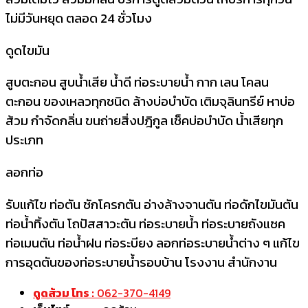
ไม่มีวันหยุด ตลอด 24 ชั่วโมง
ดูดไขมัน
สูบตะกอน สูบน้ำเสีย น้ำดี ท่อระบายน้ำ กาก เลน โคลน
ตะกอน ของเหลวทุกชนิด ล้างบ่อบำบัด เติมจุลินทรีย์ หาบ่อ
ส้วม กำจัดกลิ่น ขนถ่ายสิ่งปฎิกูล เช็คบ่อบำบัด น้ำเสียทุก
ประเภท
ลอกท่อ
รับแก้ไข ท่อตัน ชักโครกตัน อ่างล้างจานตัน ท่อดักไขมันตัน
ท่อน้ำทิ้งตัน โถปัสสาวะตัน ท่อระบายน้ำ ท่อระบายถังแซค
ท่อเมนตัน ท่อน้ำฝน ท่อระบียง ลอกท่อระบายน้ำต่าง ๆ แก้ไข
การอุดตันของท่อระบายน้ำรอบบ้าน โรงงาน สำนักงาน
ดูดส้วม โทร :
062-370-4149